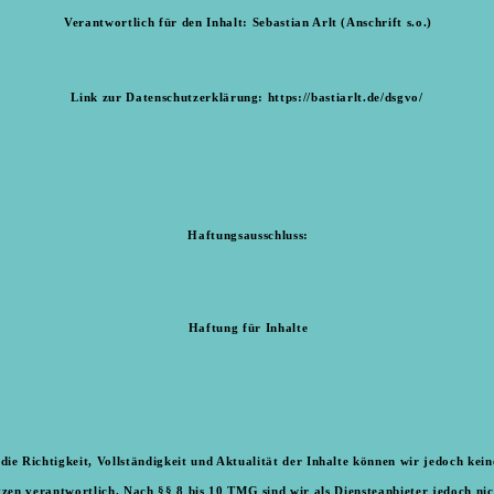
Verantwortlich für den Inhalt: Sebastian Arlt (Anschrift s.o.)
Link zur Datenschutzerklärung:
https://bastiarlt.de/dsgvo/
Haftungsausschluss:
Haftung für Inhalte
r die Richtigkeit, Vollständigkeit und Aktualität der Inhalte können wir jedoch k
zen verantwortlich. Nach §§ 8 bis 10 TMG sind wir als Diensteanbieter jedoch nic