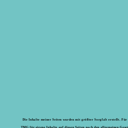
Die Inhalte meiner Seiten wurden mit größter Sorgfalt erstellt. Fü
TMG für eigene Inhalte auf diesen Seiten nach den allgemeinen Geset